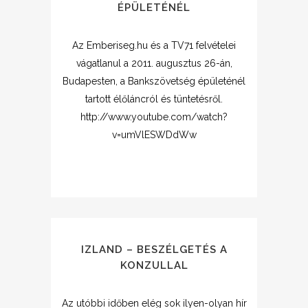
ÉPÜLETÉNÉL
Az Emberiseg.hu és a TV71 felvételei
vágatlanul a 2011. augusztus 26-án,
Budapesten, a Bankszövetség épületénél
tartott élőláncról és tüntetésről.
http://www.youtube.com/watch?
v=umVlESWDdWw
IZLAND – BESZÉLGETÉS A
KONZULLAL
Az utóbbi időben elég sok ilyen-olyan hír