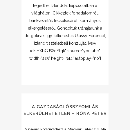
terjedt el Izlanddal kapcsolatban a
világhálón. Cikkeztek forradalomról,
bankvezetők lecsukásáról, kormányok
elkergetéséről. Gondoltuk utánajárunk a
dolgoknak, így felkerestük Utassy Ferencet,
Izland tiszteletbeli konzulját. [vsw
id="HXbGJWdYtqk" source="youtube"
width="425" height="344" autoplay="no"]
A GAZDASÁGI ÖSSZEOMLÁS
ELKERÜLHETETLEN – RÓNA PÉTER
A neves közgazdász a Magyar Televízió Ma