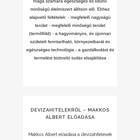
maga számára egészséges és kitûnõ
minõségû élelmiszert állítson elõ. Ehhez
alapvetõ feltételek: - megfelelõ nagyságú
terület - megfelelõ minõségû terület
(termõföld) - a hagyományos, és újonnan
született fenntartható, környezetbarát és
egészséges technológia - a gazdálkodást és
termelést biztosító tudás elsajátítása
DEVIZAHITELEKRŐL – MAKKOS
ALBERT ELŐADÁSA
Makkos Albert előadása a devizahitelesek