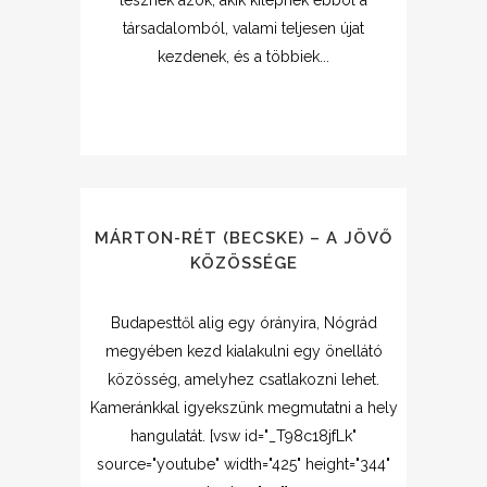
lesznek azok, akik kilépnek ebbõl a
társadalomból, valami teljesen újat
kezdenek, és a többiek...
MÁRTON-RÉT (BECSKE) – A JÖVŐ
KÖZÖSSÉGE
Budapesttől alig egy órányira, Nógrád
megyében kezd kialakulni egy önellátó
közösség, amelyhez csatlakozni lehet.
Kameránkkal igyekszünk megmutatni a hely
hangulatát. [vsw id="_T98c18jfLk"
source="youtube" width="425" height="344"