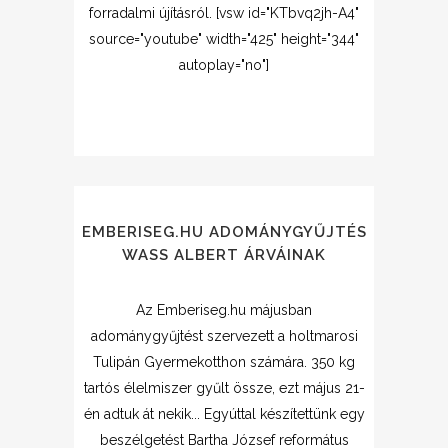
forradalmi újításról. [vsw id="KTbvq2jh-A4"
source="youtube" width="425" height="344"
autoplay="no"]
EMBERISEG.HU ADOMÁNYGYŰJTÉS
WASS ALBERT ÁRVÁINAK
Az Emberiseg.hu májusban
adománygyűjtést szervezett a holtmarosi
Tulipán Gyermekotthon számára. 350 kg
tartós élelmiszer gyűlt össze, ezt május 21-
én adtuk át nekik... Egyúttal készítettünk egy
beszélgetést Bartha József református