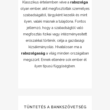
Klasszikus értelemben véve a
rabszolga
olyan ember, akit megfosztottak személyes
szabadságától, tárgyként kezelik és mint
ilyen, valaki másnak a tulajdona. Fontos
jellemző, hogy a szabadságtól való
megfosztás fizikai vagy intézményesített
erőszakkal történik, célja a gazdasági
kizsákmányolás. Hivatalosan ma a
rabszolgaság
a világ minden országában
megszűnt. Ennek ellenére sok ember él
ilyen típusú függőségben.
TÜNTETÉS A BANKSZÖVETSÉG