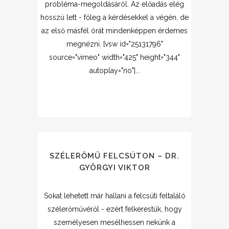
probléma-megoldásáról. Az előadás elég
hosszú lett - főleg a kérdésekkel a végén, de
az első másfél órát mindenképpen érdemes
megnézni. [vsw id="25131796"
source="vimeo" width="425" height="344"
autoplay="no"]...
SZÉLERŐMŰ FELCSÚTON – DR.
GYÖRGYI VIKTOR
Sokat lehetett már hallani a felcsúti feltaláló
szélerőművéről - ezért felkerestük, hogy
személyesen mesélhessen nekünk a