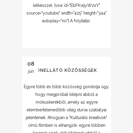
lelkésszel. [vsw id="EbFKv9yW2xY"
source="youtube" width="425" height="344"
autoplay="no"] A folytatás:
08
ÖNELLÁTÓ KÖZÖSSÉGEK
jún
Egyre több és több közösség gondolja úgy,
hogy megpróbál kilépni abból a
mókuskerékbõl, amely az egyre
elembertelenedõbb világ durva szabályai
jelentenek. Ahogyan a "Kulturális kreatívok"
címû filmben is elhangzik: egyre többen