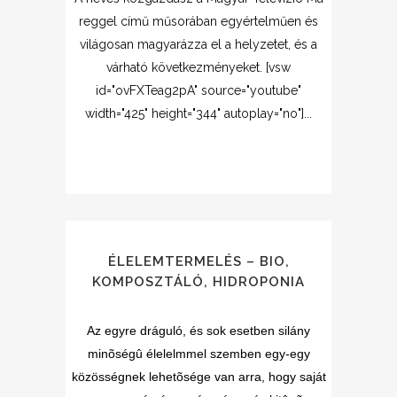
reggel című műsorában egyértelműen és
világosan magyarázza el a helyzetet, és a
várható következményeket. [vsw
id="ovFXTeag2pA" source="youtube"
width="425" height="344" autoplay="no"]...
ÉLELEMTERMELÉS – BIO,
KOMPOSZTÁLÓ, HIDROPONIA
Az egyre dráguló, és sok esetben silány
minõségû élelelmmel szemben egy-egy
közösségnek lehetõsége van arra, hogy saját