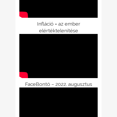
Infláció = az ember
elértéktelenítése
FaceBontó – 2022. augusztus