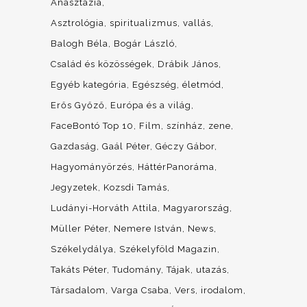
Anasztázia
Asztrológia, spiritualizmus, vallás
Balogh Béla
Bogár László
Család és közösségek
Drábik János
Egyéb kategória
Egészség, életmód
Erős Győző
Európa és a világ
FaceBontó Top 10
Film, színház, zene
Gazdaság
Gaál Péter
Géczy Gábor
Hagyományörzés
HáttérPanoráma
Jegyzetek
Kozsdi Tamás
Ludányi-Horváth Attila
Magyarország
Müller Péter
Nemere István
News
Székelydálya
Székelyföld Magazin
Takáts Péter
Tudomány
Tájak, utazás
Társadalom
Varga Csaba
Vers, irodalom