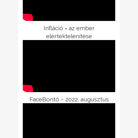
Infláció = az ember
elértéktelenítése
FaceBontó – 2022. augusztus