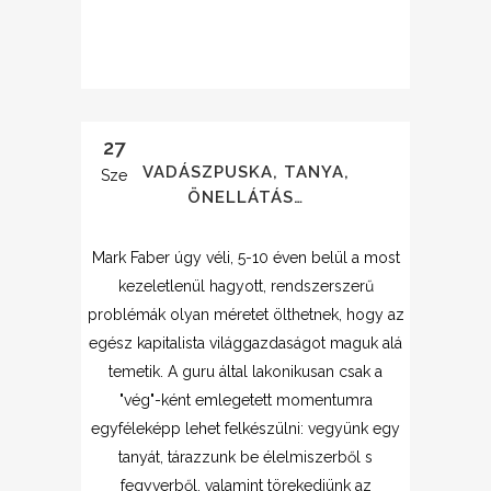
27
VADÁSZPUSKA, TANYA,
Sze
ÖNELLÁTÁS…
Mark Faber úgy véli, 5-10 éven belül a most
kezeletlenül hagyott, rendszerszerű
problémák olyan méretet ölthetnek, hogy az
egész kapitalista világgazdaságot maguk alá
temetik. A guru által lakonikusan csak a
"vég"-ként emlegetett momentumra
egyféleképp lehet felkészülni: vegyünk egy
tanyát, tárazzunk be élelmiszerből s
fegyverből, valamint törekedjünk az