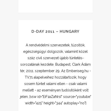
D-DAY 2011 – HUNGARY
A rendvédelmi szervezetek, tűzoltók,
egészségügyi dolgozók, valamint közel
száz civil szervezet újabb tüntetés-
sorozatának kezdete. Budapest, Clark Ádám
tér, 2011. szeptember 29. Az Emberiseg.hu -
TV71 alapelveihez hozzátartozik, hogy
sosem tüntet valami ellen - csak valami
mellett - az eseményen tudósítóként volt
jelen. [vsw id="EiF1aZaNrsI" source="youtube"
width="425" height="344" autoplay="no"]