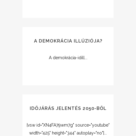
A DEMOKRÁCIA ILLÚZIÓJA?
A demokrácia-idill...
IDŐJÁRÁS JELENTÉS 2050-BŐL
[vsw id="XN4FA79wm7g" source="youtube"
width="425" height="344" autoplay="no"]...