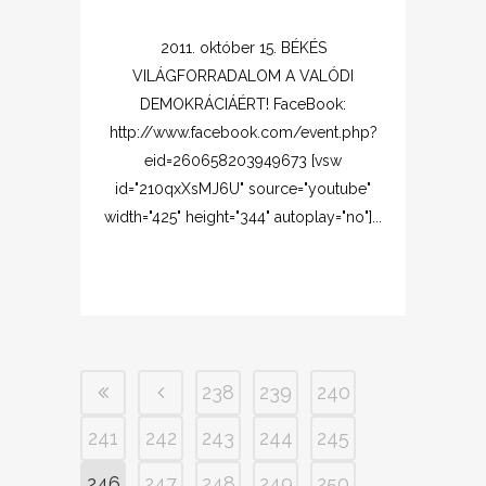
2011. október 15. BÉKÉS
VILÁGFORRADALOM A VALÓDI
DEMOKRÁCIÁÉRT! FaceBook:
http://www.facebook.com/event.php?
eid=260658203949673 [vsw
id="210qxXsMJ6U" source="youtube"
width="425" height="344" autoplay="no"]...
238
239
240
241
242
243
244
245
246
247
248
249
250