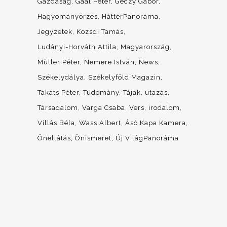
Gazdaság
Gaál Péter
Géczy Gábor
Hagyományörzés
HáttérPanoráma
Jegyzetek
Kozsdi Tamás
Ludányi-Horváth Attila
Magyarország
Müller Péter
Nemere István
News
Székelydálya
Székelyföld Magazin
Takáts Péter
Tudomány
Tájak, utazás
Társadalom
Varga Csaba
Vers, irodalom
Villás Béla
Wass Albert
Ásó Kapa Kamera
Önellátás
Önismeret
Új VilágPanoráma