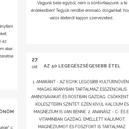
Vágjunk bele egyből, nem is köntörfalazunk: a te
érdekedben! Tegyük rendbe ennivaló dolgainkat, h
valós életerőt kapjon szervezeted...
nyítani
ket,
i az
em akar
szeretne
27
AZ 50 LEGEGÉSZSÉGESEBB ÉTEL
okt
1. AMARÁNT - AZ EGYIK LEGŐSIBB KULTÚRNÖVÉN
MAGAS ARÁNYBAN TARTALMAZ ESSZENCIÁLIS
AMINOSAVAKAT ÉS ROSTBAN GAZDAG. CSÖKKENTI
KOLESZTERIN SZINTET, EZEN KÍVÜL KALCIUM ÉS
ZÖNÖM
MAGNÉZIUM IS VAN BENNE. 2. ANANÁSZ - C- ÉS E
VITAMINBAN GAZDAG, EMELLETT KÁLIUMOT,
MAGNÉZIUMOT ÉS FOSZFORT IS TARTALMAZ.
sége" c.