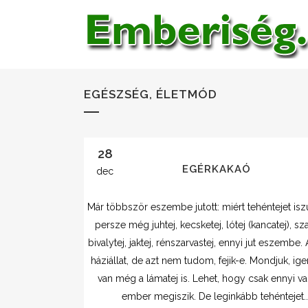
EGÉSZSÉG, ÉLETMÓD
28
EGÉRKAKAÓ
dec
Már többször eszembe jutott: miért tehéntejet is
persze még juhtej, kecsketej, lótej (kancatej), sz
bivalytej, jaktej, rénszarvastej, ennyi jut eszembe. 
háziállat, de azt nem tudom, fejik-e. Mondjuk, ige
van még a lámatej is. Lehet, hogy csak ennyi va
ember megiszik. De leginkább tehéntejet...