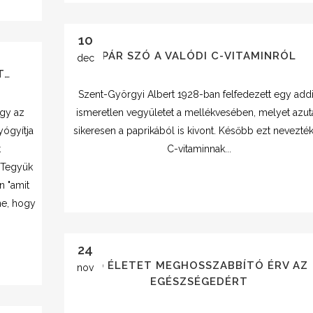
10
PÁR SZÓ A VALÓDI C-VITAMINRÓL
dec
T…
Szent-Györgyi Albert 1928-ban felfedezett egy add
agy az
ismeretlen vegyületet a mellékvesében, melyet azut
yógyítja
sikeresen a paprikából is kivont. Később ezt nevezték
t
C-vitaminnak...
) Tegyük
n "amit
ne, hogy
24
10 ÉLETET MEGHOSSZABBÍTÓ ÉRV AZ
nov
EGÉSZSÉGEDÉRT