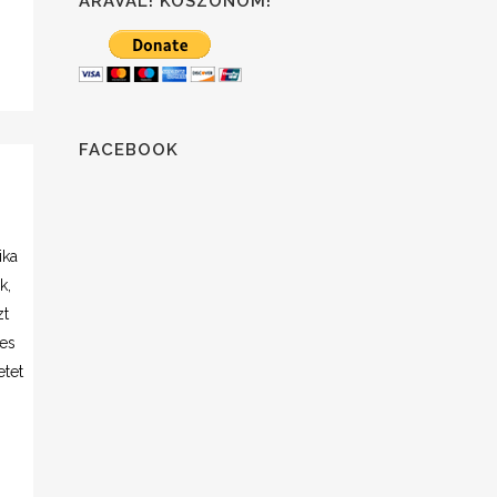
ÁRÁVAL! KÖSZÖNÖM!
FACEBOOK
ika
k,
zt
ses
etet