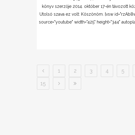
könyv szerzője 2014. október 17-én távozott kö
Utolsó szava ez volt: Köszönöm. [vsw id="rzAb
source="youtube" width="425" height="344" autoplay
1
2
3
4
5
15