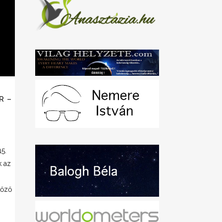
R –
5.
k az
lőző