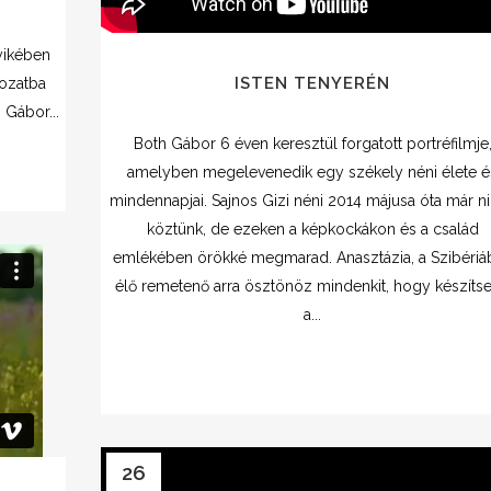
yikében
ISTEN TENYERÉN
ozatba
 Gábor...
Both Gábor 6 éven keresztül forgatott portréfilmje
amelyben megelevenedik egy székely néni élete é
mindennapjai. Sajnos Gizi néni 2014 májusa óta már n
köztünk, de ezeken a képkockákon és a család
emlékében örökké megmarad. Anasztázia, a Szibériá
élő remetenő arra ösztönöz mindenkit, hogy készítse
a...
26