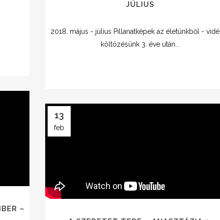
JÚLIUS
2018. május - július Pillanatképek az életünkből - vid
költözésünk 3. éve után...
13
feb
MBER –