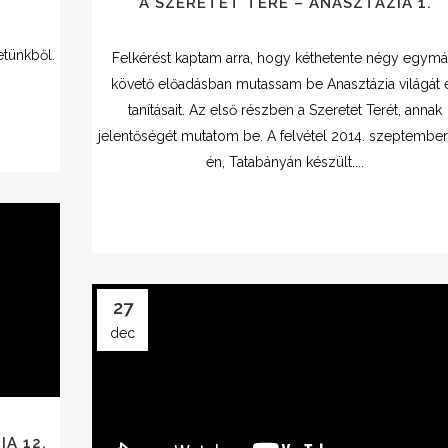
A SZERETET TERE – ANASZTÁZIA 1.
etünkből.
Felkérést kaptam arra, hogy kéthetente négy egymá
követő előadásban mutassam be Anasztázia világát 
tanításait. Az első részben a Szeretet Terét, annak
jelentőségét mutatom be. A felvétel 2014. szeptember
én, Tatabányán készült....
27
dec
A 12.