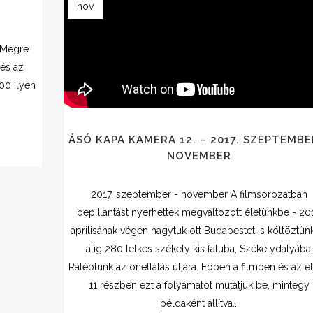
nov
 Megre
és az
00 ilyen
ÁSÓ KAPA KAMERA 12. – 2017. SZEPTEMBE
NOVEMBER
2017. szeptember - november A filmsorozatban
bepillantást nyerhettek megváltozott életünkbe - 201
áprilisának végén hagytuk ott Budapestet, s költöztün
alig 280 lelkes székely kis faluba, Székelydályába.
Ráléptünk az önellátás útjára. Ebben a filmben és az e
11 részben ezt a folyamatot mutatjuk be, mintegy
példaként állítva...