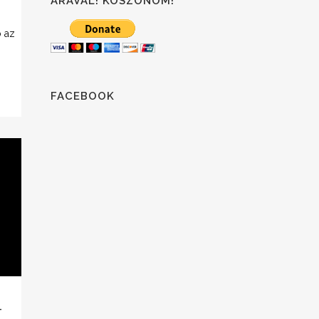
ÁRÁVAL! KÖSZÖNÖM!
ó az
FACEBOOK
–