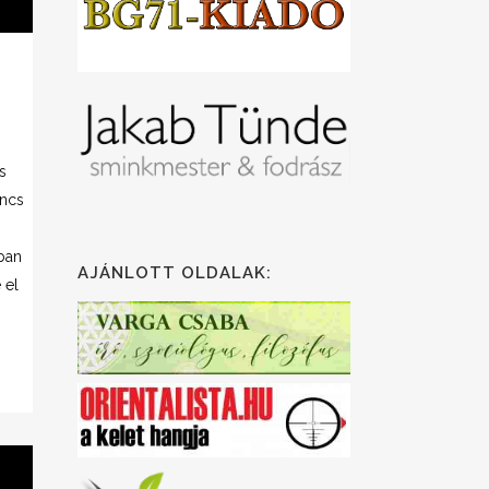
,
s
incs
ban
AJÁNLOTT OLDALAK:
 el