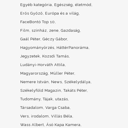
Egyéb kategória
Egészség, életmód
Erős Győző
Európa és a világ
FaceBontó Top 10
Film, színház, zene
Gazdaság
Gaál Péter
Géczy Gábor
Hagyományörzés
HáttérPanoráma
Jegyzetek
Kozsdi Tamás
Ludányi-Horváth Attila
Magyarország
Müller Péter
Nemere István
News
Székelydálya
Székelyföld Magazin
Takáts Péter
Tudomány
Tájak, utazás
Társadalom
Varga Csaba
Vers, irodalom
Villás Béla
Wass Albert
Ásó Kapa Kamera